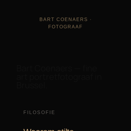
BART COENAERS ·
FOTOGRAAF
Bart Coenaers — fine
art portretfotograaf in
Brussel.
FILOSOFIE